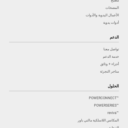
مطبخ
المضخات
الأعمال اليدوية والأدوات
أدوات يدوية
الدعم
تواصل معنا
خدمة الدعم
أجزاء + وثائق
متاجر التجزئة
الحلول
™POWERCONNECT
™POWERSERIES
™reviva
المكانس اللاسلكية مالتي باور
التنظيف