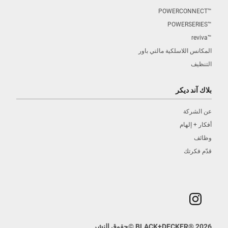
™POWERCONNECT
™POWERSERIES
™reviva
المكانس اللاسلكية مالتي باور
التنظيف
بلاك آند ديكر
عن الشركة
أفكار + إلهام
وظائف
قدّم فكرتك
2026
®
BLACK+DECKER
©
حقوق النشر