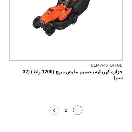
BEMW451BH-GB
جزازة كهربائية بتصميم مقبض مريح (1200 واط) (32
سم)
2
1
Page
الصفحة الحالية