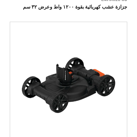
جزازة عشب كهربائية بقوة ١٢٠٠ واط وعرض ٣٢ سم