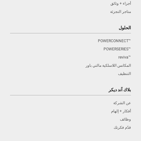
أجزاء + وثائق
متاجر التجزئة
الحلول
™POWERCONNECT
™POWERSERIES
™reviva
المكانس اللاسلكية مالتي باور
التنظيف
بلاك آند ديكر
عن الشركة
أفكار + إلهام
وظائف
قدّم فكرتك