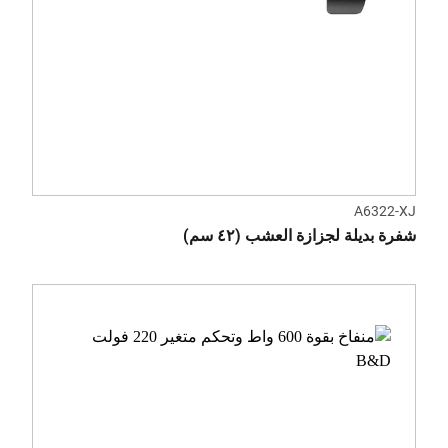
A6322-XJ
شفرة بديلة لجزازة العشب (٤٢ سم)