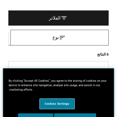
الفلاتر
نوع
6 النتائج
By clicking “Accept All Cookies”, you agree to the storing of cookies on your
device to enhance site navigation, analyze site usage, and assist in our
marketing efforts.
Cookies Settings