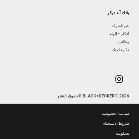
بلاك آند ديكر
عن الشركة
أفكار + إلهام
وظائف
قدّم فكرتك
2026
®
BLACK+DECKER
©
حقوق النشر
سياسة الخصوصية
شروط الاستخدام
بسكويت