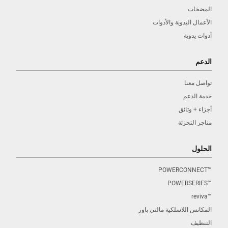
المضخات
الأعمال اليدوية والأدوات
أدوات يدوية
الدعم
تواصل معنا
خدمة الدعم
أجزاء + وثائق
متاجر التجزئة
الحلول
™POWERCONNECT
™POWERSERIES
™reviva
المكانس اللاسلكية مالتي باور
التنظيف