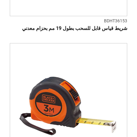
BDHT36153
شريط قياس قابل للسحب بطول 19 مم بحزام معدني