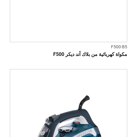
F500-B5
مكواة كهربائية من بلاك آند ديكر F500