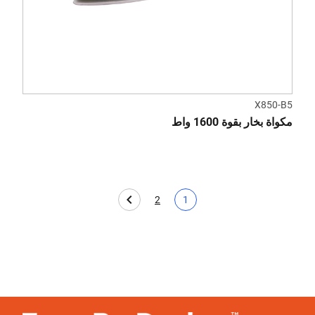
X850-B5
مكواة بخار بقوة 1600 واط
2
1
Page
الصفحة الحالية