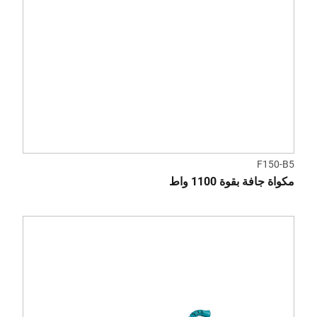
F150-B5
مكواة جافة بقوة 1100 واط