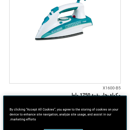
X1600-B5
مكواة بخار بقوة 1750 واط
By clicking “Accept All Cookies”, you agree to the storing of cookies on your
device to enhance site navigation, analyze site usage, and assist in our
marketing efforts.