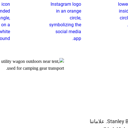
كُن جزءًا من فريق بلاك آند ديكر بـ Stanley Black & Decker. علاماتنا