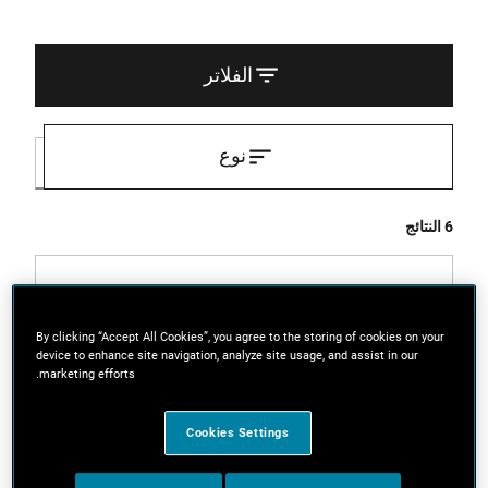
الفلاتر
نوع
6 النتائج
By clicking “Accept All Cookies”, you agree to the storing of cookies on your
device to enhance site navigation, analyze site usage, and assist in our
marketing efforts.
Cookies Settings