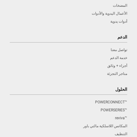
المضخات
الأعمال اليدوية والأدوات
أدوات يدوية
الدعم
تواصل معنا
خدمة الدعم
أجزاء + وثائق
متاجر التجزئة
الحلول
™POWERCONNECT
™POWERSERIES
™reviva
المكانس اللاسلكية مالتي باور
التنظيف