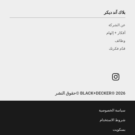
بلاك آند ديكر
عن الشركة
أفكار + إلهام
وظائف
قدّم فكرتك
2026
®
BLACK+DECKER
©
حقوق النشر
سياسة الخصوصية
شروط الاستخدام
بسكويت