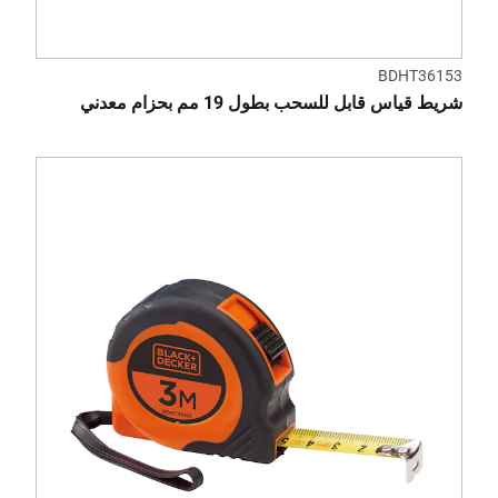
BDHT36153
شريط قياس قابل للسحب بطول 19 مم بحزام معدني