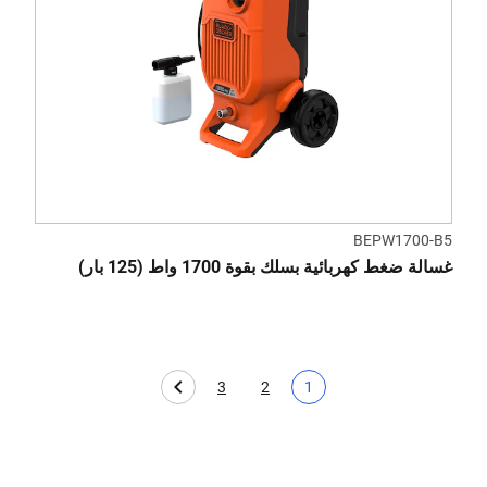
BEPW1700-B5
غسالة ضغط كهربائية بسلك بقوة 1700 واط (125 بار)
3
2
1
Page
الصفحة الحالية
Page