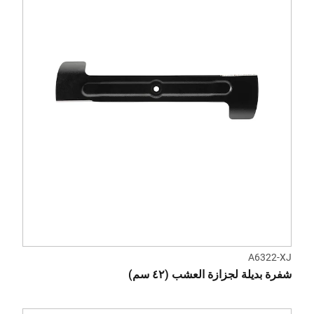
A6322-XJ
شفرة بديلة لجزازة العشب (٤٢ سم)