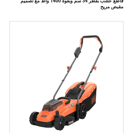
قاطع عشب بقطر 34 سم وبقوة 1400 واط مع تصميم
مقبض مريح