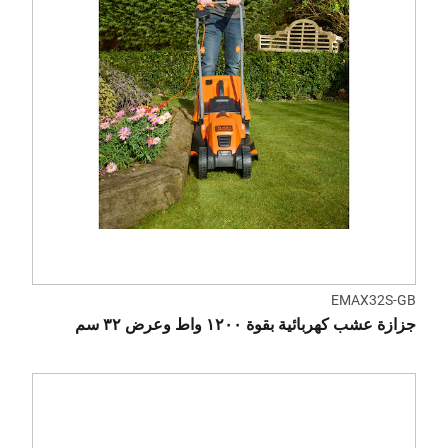
EMAX32S-GB
جزازة عشب كهربائية بقوة ١٢٠٠ واط وعرض ٣٢ سم