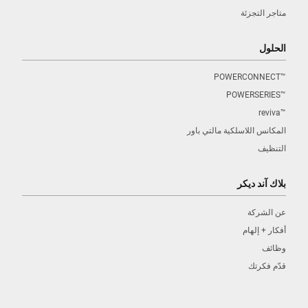
متاجر التجزئة
الحلول
™POWERCONNECT
™POWERSERIES
™reviva
المكانس اللاسلكية مالتي باور
التنظيف
بلاك آند ديكر
عن الشركة
أفكار + إلهام
وظائف
قدّم فكرتك