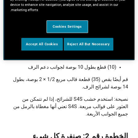
الطريقة خطوة بخطوة
device to enhance site navigation, analyze site usage, and assist in our
marketing efforts.
الخطوة رقم 1: قص القطع
Cookies Settings
استخدم منشار بلاك آند ديكر الدائري اللاسلكي لقص القطع
التالية من الألواح 2 × 2 بوصة:
Accept All Cookies
Reject All But Necessary
(4) قطع بطول 72 بوصة للأرجل
(10) قطع بطول 18 بوصة لواجهات دعم الرفوف
(10) قطع بطول 10 بوصة لجوانب دعم الرف
قم أيضًا بقص (35) قطعة قالب مربع 1/2 × 2 بوصة، بطول
14 بوصة لشرائح الرف.
نصيحة: استخدم خشب S4S للشرائح، إذا لم تتمكن من
العثور على قوالب مربعة. S4S تعني أنها مغطاة بالرمل من
جميع الجوانب الأربعة.
الخطوة رقم 2: صنفرة كل شيء