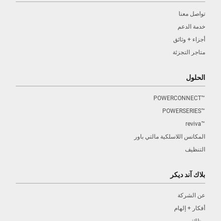
تواصل معنا
خدمة الدعم
أجزاء + وثائق
متاجر التجزئة
الحلول
™POWERCONNECT
™POWERSERIES
™reviva
المكانس اللاسلكية مالتي باور
التنظيف
بلاك آند ديكر
عن الشركة
أفكار + إلهام
وظائف