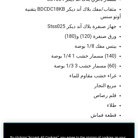
مثقاب/مفك بلاك آند ديكر BDCDC18KB بتقنية
أوتو سنس
جهاز صنفرة بلاك آند ديكر Stss025
ورق صنفرة (120) و(180)
بيتس مفك 1/8 بوصة
(140) مسمار خشب 1 1/4 بوصة
(60) مسمار خشب 3 1/3 بوصة
غراء خشب مقاوم للماء
مربع النجار
قلم رصاص
طلاء
قطعة فماش
ورنيش
By clicking “Accept All Cookies”, you agree to the storing of cookies on your